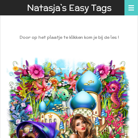
Natasja`s Easy Tags
Ga
direct
naar
de
Door op het plaatje te klikken kom je bij de les !
hoofdinhoud