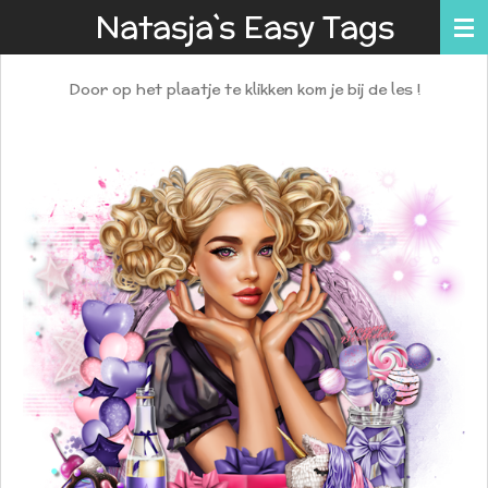
Natasja`s Easy Tags
Ga
direct
naar
Door op het plaatje te klikken kom je bij de les !
de
hoofdinhoud