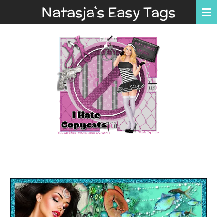
Natasja`s Easy Tags
Ga
direct
naar
de
hoofdinhoud